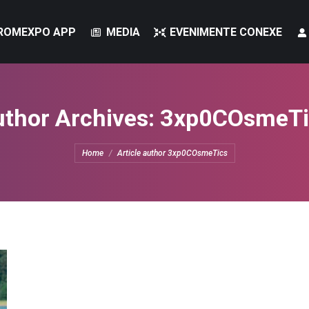
ROMEXPO APP
VIZITATORI
ROMEXPO APP
MEDIA
EVENIMENTE CONEXE
MEDIA
EVENIME
thor Archives:
3xp0COsmeTi
You are here:
Home
Article author 3xp0COsmeTics