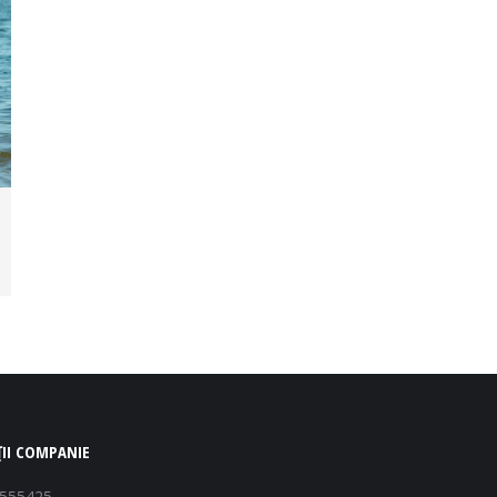
II COMPANIE
1555425