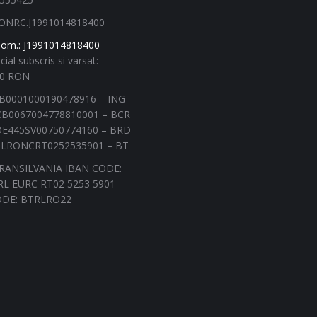
ONRC.J1991014818400
Com.: J1991014818400
cial subscris si varsat:
00 RON
B0001000190478916 – ING
B0067004778810001 – BCR
E445SV00750774160 – BRD
LRONCRT0252535901 – BT
RANSILVANIA IBAN CODE:
L EURC RT02 5253 5901
ODE: BTRLRO22