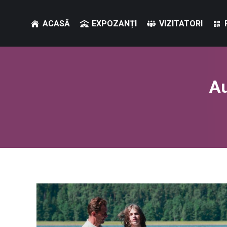
ACASĂ
EXPOZANȚI
ACASĂ
EXPOZANȚI
VIZITATORI
Au