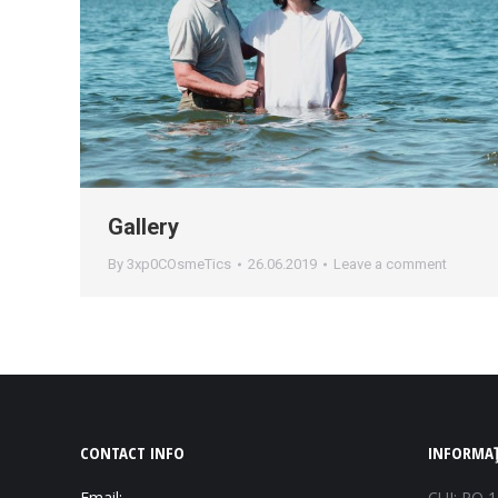
Gallery
By
3xp0COsmeTics
26.06.2019
Leave a comment
CONTACT INFO
INFORMAȚ
Email:
CUI: RO 