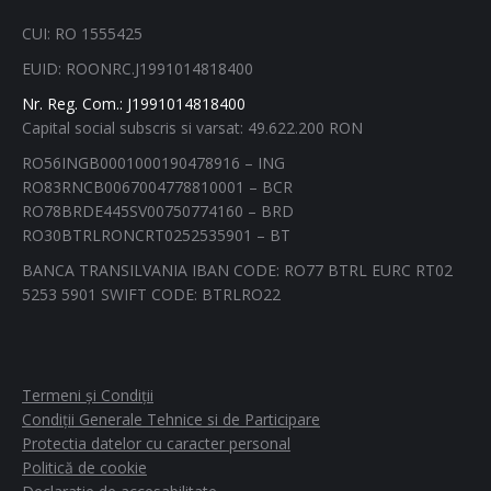
in
in
in
in
CUI: RO 1555425
new
new
new
new
EUID: ROONRC.J1991014818400
window
window
window
window
Nr. Reg. Com.: J1991014818400
Capital social subscris si varsat: 49.622.200 RON
RO56INGB0001000190478916 – ING
RO83RNCB0067004778810001 – BCR
RO78BRDE445SV00750774160 – BRD
RO30BTRLRONCRT0252535901 – BT
BANCA TRANSILVANIA IBAN CODE: RO77 BTRL EURC RT02
5253 5901 SWIFT CODE: BTRLRO22
Termeni și Condiții
Condiții Generale Tehnice si de Participare
Protectia datelor cu caracter personal
Politică de cookie